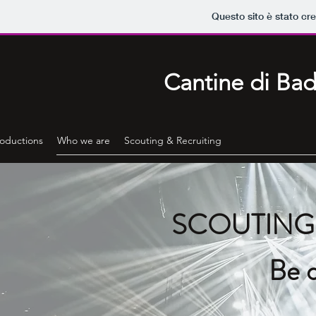
Questo sito è stato cr
Cantine di Ba
roductions
Who we are
Scouting & Recruiting
SCOUTING
Be o