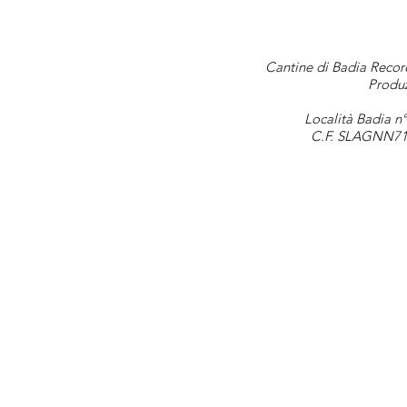
Cantine di Badia Record
Produz
Località Badia n°
C.F. SLAGNN71E